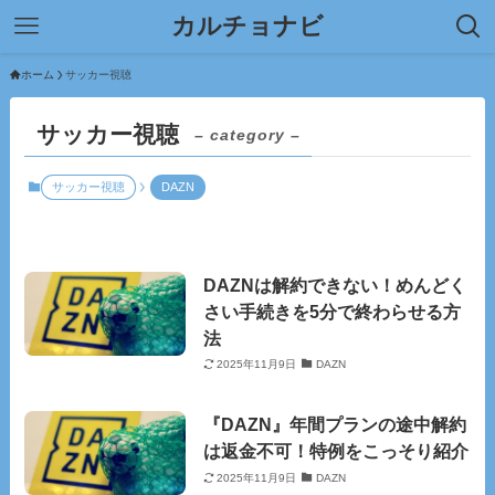
カルチョナビ
ホーム
サッカー視聴
サッカー視聴
– category –
サッカー視聴
DAZN
DAZNは解約できない！めんどく
さい手続きを5分で終わらせる方
法
2025年11月9日
DAZN
『DAZN』年間プランの途中解約
は返金不可！特例をこっそり紹介
2025年11月9日
DAZN