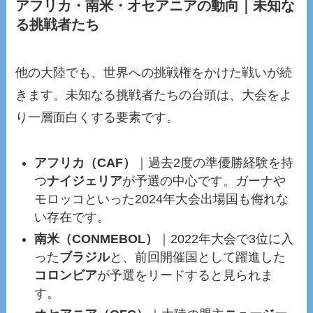
アフリカ・南米・オセアニアの動向｜未知な
る挑戦者たち
他の大陸でも、世界への挑戦権をかけた戦いが続
きます。未知なる挑戦者たちの台頭は、大会をよ
り一層面白くする要素です。
アフリカ（CAF）
｜過去2度の準優勝経験を持
つ
ナイジェリア
が予選の中心です。ガーナや
モロッコといった2024年大会出場国も侮れな
い存在です。
南米（CONMEBOL）
｜2022年大会で3位に入
った
ブラジル
と、前回開催国として躍進した
コロンビア
が予選をリードすると見られま
す。