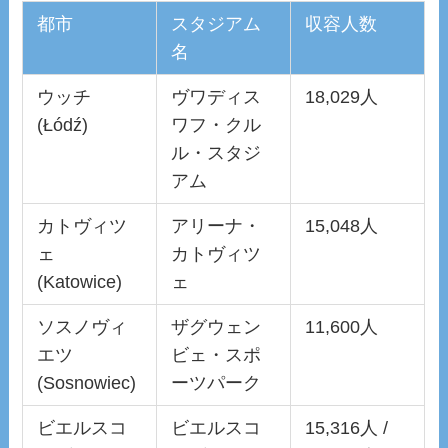
都市
スタジアム
収容人数
名
ウッチ
ヴワディス
18,029人
(Łódź)
ワフ・クル
ル・スタジ
アム
カトヴィツ
アリーナ・
15,048人
ェ
カトヴィツ
(Katowice)
ェ
ソスノヴィ
ザグウェン
11,600人
エツ
ビェ・スポ
(Sosnowiec)
ーツパーク
ビエルスコ
ビエルスコ
15,316人 /