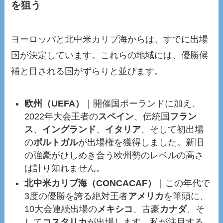
を狙う
ヨーロッパと北中米カリブ海からは、すでに出場
国が決定しています。これらの地域には、優勝候
補と目される国がずらりと並びます。
欧州（UEFA）
｜開催国ポーランドに加え、
2022年大会王者の
スペイン
、伝統国
フラン
ス
、
イングランド
、
イタリア
、そして初出場
の
ポルトガル
が出場権を獲得しました。新旧
の強豪がひしめき合う欧州勢のレベルの高さ
は計り知れません。
北中米カリブ海（CONCACAF）
｜この年代で
3度の優勝を誇る絶対王者
アメリカ
を筆頭に、
10大会連続出場の
メキシコ
、古豪
カナダ
、そ
して
コスタリカ
が出場します。私が注目する