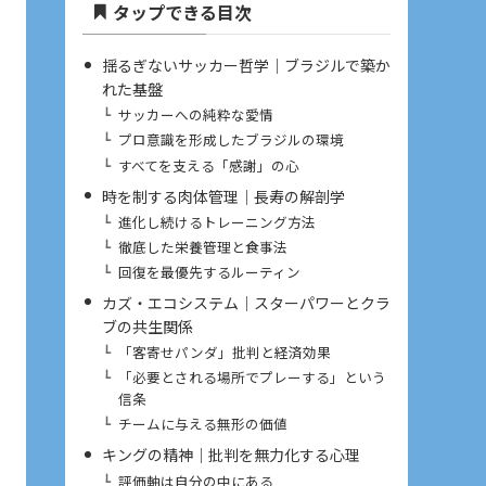
タップできる目次
揺るぎないサッカー哲学｜ブラジルで築か
れた基盤
サッカーへの純粋な愛情
プロ意識を形成したブラジルの環境
すべてを支える「感謝」の心
時を制する肉体管理｜長寿の解剖学
進化し続けるトレーニング方法
徹底した栄養管理と食事法
回復を最優先するルーティン
カズ・エコシステム｜スターパワーとクラ
ブの共生関係
「客寄せパンダ」批判と経済効果
「必要とされる場所でプレーする」という
信条
チームに与える無形の価値
キングの精神｜批判を無力化する心理
評価軸は自分の中にある