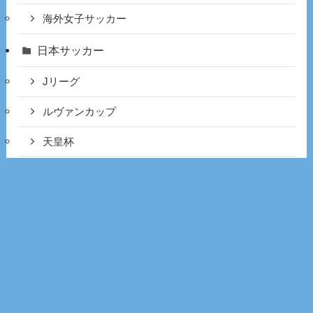
海外女子サッカー
日本サッカー
Jリーグ
ルヴァンカップ
天皇杯
男子フットサル
海外サッカー
エールディヴィジ
セリエA
プレミアリーグ