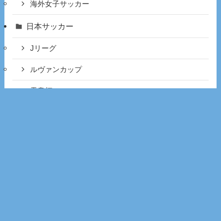
海外女子サッカー
日本サッカー
Jリーグ
ルヴァンカップ
天皇杯
男子フットサル
海外サッカー
エールディヴィジ
セリエA
プレミアリーグ
ブンデスリーガ