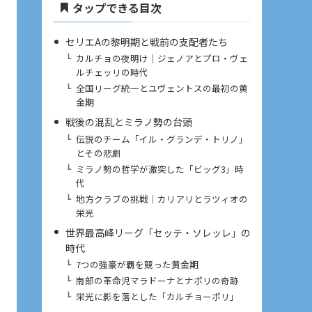
タップできる目次
セリエAの黎明期と戦前の支配者たち
カルチョの夜明け｜ジェノアとプロ・ヴェ
ルチェッリの時代
全国リーグ統一とユヴェントスの最初の黄
金期
戦後の混乱とミラノ勢の台頭
伝説のチーム「イル・グランデ・トリノ」
とその悲劇
ミラノ勢の哲学が激突した「ビッグ3」時
代
地方クラブの挑戦｜カリアリとラツィオの
栄光
世界最高峰リーグ「セッテ・ソレッレ」の
時代
7つの強豪が覇を競った黄金期
南部の革命児マラドーナとナポリの奇跡
栄光に影を落とした「カルチョーポリ」