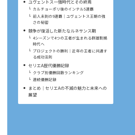
ユヴェントス一強時代とその終焉
カルチョーポリ後のインテル5連覇
前人未到の9連覇｜ユヴェントス王朝の強
さの秘密
競争が復活した新たなルネサンス期
4シーズンで4つの王者が生まれる群雄割拠
時代へ
プロジェクトの勝利｜近年の王者に共通す
る成功法則
セリエA歴代優勝記録
クラブ別優勝回数ランキング
連続優勝記録
まとめ｜セリエAの不滅の魅力と未来への
展望