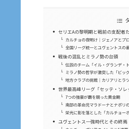
セリエAの黎明期と戦前の支配者
カルチョの夜明け｜ジェノアとプ
全国リーグ統一とユヴェントスの
戦後の混乱とミラノ勢の台頭
伝説のチーム「イル・グランデ・
ミラノ勢の哲学が激突した「ビッグ
地方クラブの挑戦｜カリアリとラ
世界最高峰リーグ「セッテ・ソレ
7つの強豪が覇を競った黄金期
南部の革命児マラドーナとナポリ
栄光に影を落とした「カルチョー
ユヴェントス一強時代とその終焉