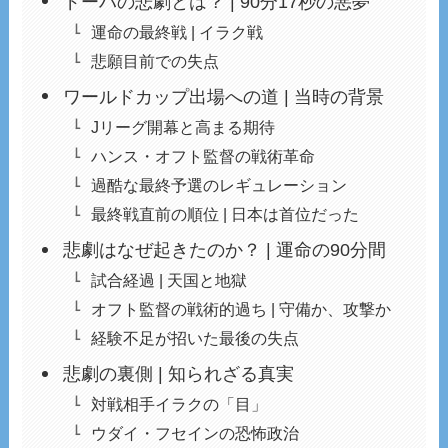
ドーハの悲劇とは？ | 90分17秒の悪夢
運命の最終戦 | イラク戦
悲願目前での失点
ワールドカップ出場への道 | 当時の背景
Jリーグ開幕と高まる期待
ハンス・オフト監督の戦術革命
過酷な最終予選のレギュレーション
最終戦直前の順位 | 日本は首位だった
悲劇はなぜ起きたのか？ | 運命の90分間
試合経過 | 天国と地獄
オフト監督の戦術的過ち | 守備か、攻撃か
経験不足が招いた最後の失点
悲劇の裏側 | 知られざる真実
対戦相手イラクの「目」
ウダイ・フセインの恐怖政治