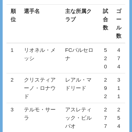
順
選手名
主な所属ク
試
ゴ
位
ラブ
合
ー
数
ル
数
1
リオネル・メ
FCバルセロ
5
4
ッシ
ナ
2
7
0
4
2
クリスティア
レアル・マ
2
3
ーノ・ロナウ
ドリード
9
1
ド
2
1
3
テルモ・サー
アスレティ
2
2
ラ
ック・ビル
7
5
バオ
7
4