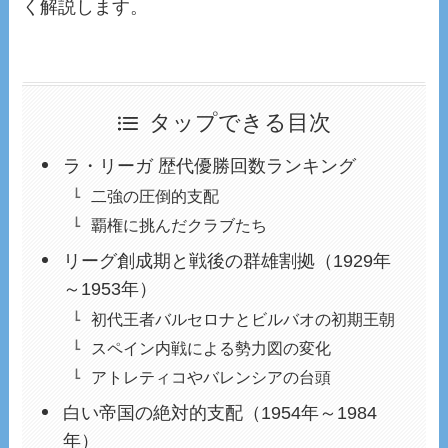
く解説します。
タップできる目次
ラ・リーガ 歴代優勝回数ランキング
二強の圧倒的支配
覇権に挑んだクラブたち
リーグ創成期と戦後の群雄割拠（1929年
～1953年）
初代王者バルセロナとビルバオの初期王朝
スペイン内戦による勢力図の変化
アトレティコやバレンシアの台頭
白い帝国の絶対的支配（1954年～1984
年）