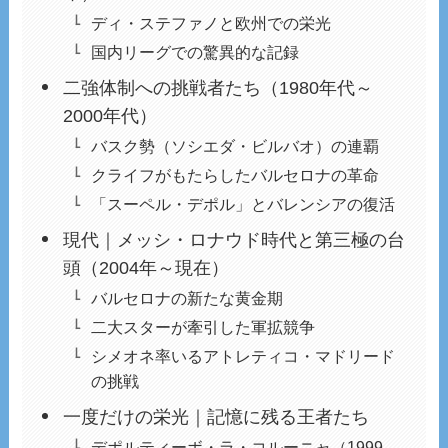
ディ・ステファノと欧州での栄光
国内リーグでの驚異的な記録
二強体制への挑戦者たち（1980年代～
2000年代）
バスク勢（ソシエダ・ビルバオ）の連覇
クライフがもたらしたバルセロナの革命
「スーペル・デポル」とバレンシアの復活
現代｜メッシ・ロナウド時代と第三極の台
頭（2004年～現在）
バルセロナの新たな黄金期
二大スターが牽引した軍拡競争
シメオネ率いるアトレティコ・マドリード
の挑戦
一度だけの栄光｜記憶に残る王者たち
デポルティーボ・ラ・コルーニャ（1999-