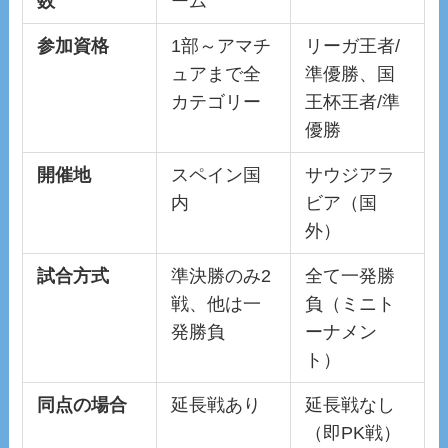
数
ーム
参加資格
1部～アマチ
リーガ王者/
ュアまで全
準優勝、国
カテゴリー
王杯王者/準
優勝
開催地
スペイン国
サウジアラ
内
ビア（国
外）
試合方式
準決勝のみ2
全て一発勝
戦、他は一
負（ミニト
発勝負
ーナメン
ト）
同点の場合
延長戦あり
延長戦なし
（即PK戦）