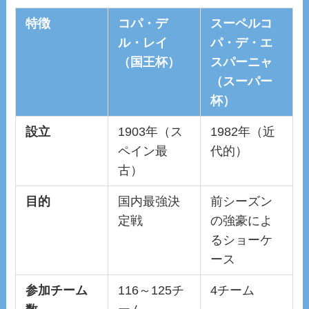
特徴
コパ・デ
スーペルコ
ル・レイ
パ・デ・エ
（国王杯）
スパーニャ
（スーパー
杯）
設立
1903年（ス
1982年（近
ペイン最
代的）
古）
目的
国内最強決
前シーズン
定戦
の強豪によ
るショーケ
ース
参加チーム
116～125チ
4チーム