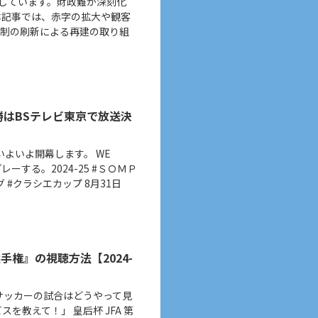
面しています。財政難が深刻化
本記事では、赤字の拡大や観客
体制の刷新による再建の取り組
決勝はBSテレビ東京で放送決
がいよいよ開幕します。 WE
レーする。2024-25 #ＳＯＭＰ
ーグ #クラシエカップ 8月31日
選手権』の視聴方法【2024-
サッカーの試合はどうやって見
を教えて！」 皇后杯 JFA 第