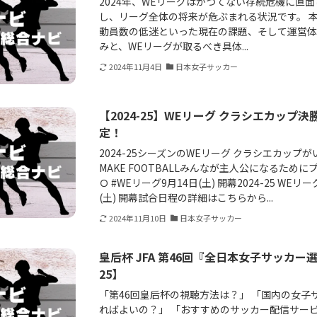
2024年、WEリーグはかつてない存続危機に直
し、リーグ全体の将来が危ぶまれる状況です。 
動員数の低迷といった現在の課題、そして運営
みと、WEリーグが取るべき具体...
2024年11月4日
日本女子サッカー
【2024-25】WEリーグ クラシエカップ
定！
2024-25シーズンのWEリーグ クラシエカップ
MAKE FOOTBALLみんなが主人公になるためにプ
Ｏ #WEリーグ9月14日(土) 開幕2024-25 WEリ
(土) 開幕試合日程の詳細はこちらから...
2024年11月10日
日本女子サッカー
皇后杯 JFA 第46回『全日本女子サッカー
25】
「第46回皇后杯の視聴方法は？」 「国内の女子
ればよいの？」 「おすすめのサッカー配信サービス