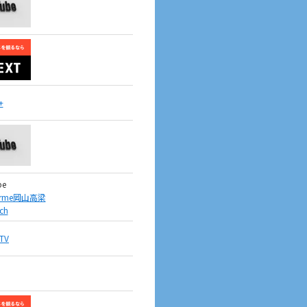
+
be
rme岡山高梁
ch
TV