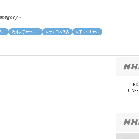
ategory –
カー
海外女子サッカー
女サカ日本代表
女子フットサル
TBS
U-NEX