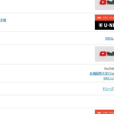
選手権
NWSL
YouTu
吉備国際大学Cha
NNS 11
Fリーグ