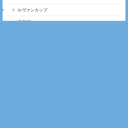
ルヴァンカップ
天皇杯
男子フットサル
海外サッカー
エールディヴィジ
セリエA
プレミアリーグ
ブンデスリーガ
ラ・リーガ
リーグアン